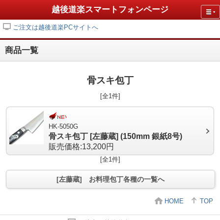
越後道楽スマートフォンページ
ご注文は越後道楽PCサイトへ
商品一覧
骨スキ包丁
[全1件]
HK-5050G
骨スキ包丁 [左藤蔵] (150mm 銀紙8号)
販売価格:13,200円
[全1件]
[左藤蔵] お料理包丁各種の一覧へ
HOME
TOP