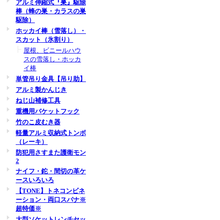
アルミ伸縮式『巣』駆除
棒（蜂の巣・カラスの巣
駆除）
ホッカイ棒（雪落し）・
スカット（氷割り）
屋根、ビニールハウ
スの雪落し・ホッカ
イ棒
単管吊り金具【吊り助】
アルミ製かんじき
ねじ山補修工具
重機用バケットフック
竹のこ皮むき器
軽量アルミ収納式トンボ
（レーキ）
防犯用さすまた護衛モン
2
ナイフ・鉈・間切の革ケ
ースいろいろ
【TONE】トネコンビネ
ーション・両口スパナ※
超特価※
大型ソケットレンチセッ