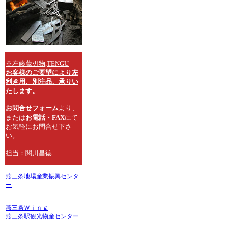
※左藤蔵刃物,TENGU
お客様のご要望により左
利き用、別注品、承りい
たします。
お問合せフォーム
より、
または
お電話・FAX
にて
お気軽にお問合せ下さ
い。
担当：関川昌徳
燕三条地場産業振興センタ
ー
燕三条Ｗｉｎｇ
燕三条駅観光物産センター