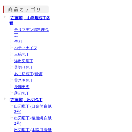
[左藤蔵] お料理包丁各
種
モリブデン御料理包
丁
牛刀
ぺティナイフ
三徳包丁
洋出刃庖丁
菜切り包丁
あじ切包丁(鯵切)
骨スキ包丁
身卸出刃
薄刃包丁
[左藤蔵] 出刃包丁
出刃庖丁 (口金付 白紙
2号)
出刃庖丁 (積層鋼 白紙
2号)
出刃庖丁 (本職用 青紙