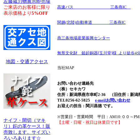
左藤蔵刃物展示即売場
ご来店のお客様に限り
高速バス 三条燕IC
※例
表示価格より
5%OFF
関越(北陸)自動車道 三条燕IC
※例）
燕三条地場産業振興センター
燕三条、
無形文化財 鎚起銅器[玉川堂]様 より徒歩4
地図・交通アクセス
当社MAP
お問い合わせ連絡先
（株）セキカワ
住所：新潟県燕市幸町2-36 （旧住所：新潟県
TEL0256-62-5825
e-meilお問い合わせ
お迎えの担当：関川昌徳 です。
※営業日・営業時間 平日：AM10:００～PM
ナイフ・間切（マキ
【土曜・日曜・祝日は休業日です】
リ）鉈の革ケース！販
売致します。サイズい
ろいろあります☆