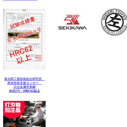
新潟県工業技術総合研究所
県央技術支援センター
日立金属安来鋼
銀紙8号：
HRC62以上