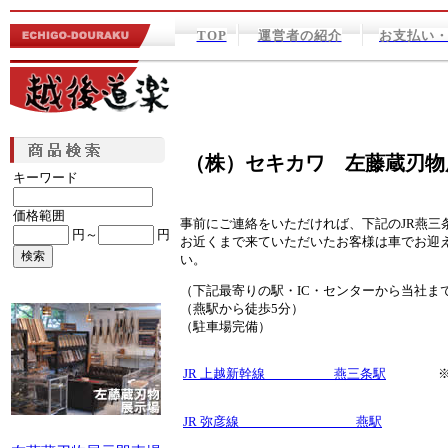
TOP
運営者の紹介
お支払い
（株）セキカワ 左藤蔵刃物
キーワード
価格範囲
事前にご連絡をいただければ、下記のJR燕三
円～
円
お近くまで来ていただいたお客様は車でお迎
い。
（下記最寄りの駅・IC・センターから当社ま
（燕駅から徒歩5分）
（駐車場完備）
JR 上越新幹線 燕三条駅
※例）
JR 弥彦線 燕駅
※例）