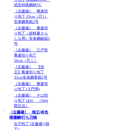
武生特殊鋼材VC
［左藤蔵］ 蕎麦切
り包丁 33cm（尺1）
安来鋼青紙2号
［左藤蔵］ 蕎麦切
り包丁（超軽量さら
しな用）安来鋼銀紙3
号
［左藤蔵］ 江戸型
蕎麦切り包丁
36cm（尺二）
［左藤蔵］ 【煌
王】蕎麦切り包丁
33cm安来鋼青紙2号
［左藤蔵］ 蕎麦切
り包丁 (入門用)
［左藤蔵］ そば切
り包丁 ほか （Web
限定品）
［左藤蔵］ 煌王[有色
積層鋼]打ち刃物
出刃包丁 [左藤蔵] (煌
王)