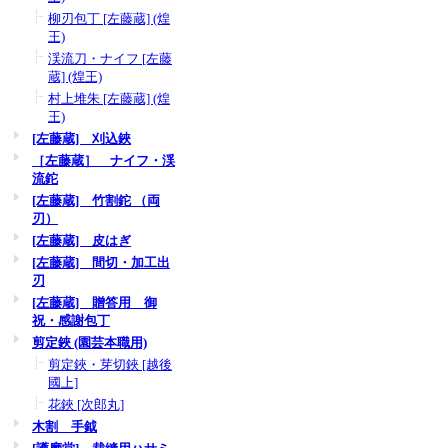
柳刃包丁 [左藤蔵] (煌
王)
渓流刀・ナイフ [左藤
蔵] (煌王)
村上堆朱 [左藤蔵] (煌
王)
[左藤蔵] 刈込鋏
［左藤蔵］ ナイフ・渓
流鉈
[左藤蔵] 竹割鉈 （両
刃）
[左藤蔵] 皮はぎ
[左藤蔵] 間切・加工出
刃
[左藤蔵] 贈答用 御
祝・感謝包丁
剪定鋏 (園芸本職用)
剪定鋏・芽切鋏 [越後
國上]
花鋏 [次郎丸]
木割 手鉞