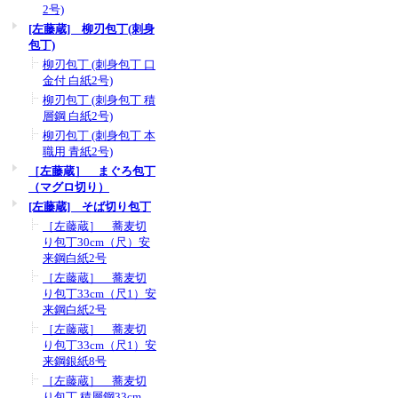
2号)
[左藤蔵] 柳刃包丁(刺身
包丁)
柳刃包丁 (刺身包丁 口
金付 白紙2号)
柳刃包丁 (刺身包丁 積
層鋼 白紙2号)
柳刃包丁 (刺身包丁 本
職用 青紙2号)
［左藤蔵］ まぐろ包丁
（マグロ切り）
[左藤蔵] そば切り包丁
［左藤蔵］ 蕎麦切
り包丁30cm（尺）安
来鋼白紙2号
［左藤蔵］ 蕎麦切
り包丁33cm（尺1）安
来鋼白紙2号
［左藤蔵］ 蕎麦切
り包丁33cm（尺1）安
来鋼銀紙8号
［左藤蔵］ 蕎麦切
り包丁 積層鋼33cm