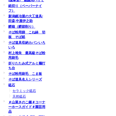
[護摩堂] 裁縫用ハサミ
紙切り（ペーパーナイ
フ）
新潟鍛冶屋の大工道具/
田斎,中屋伊之助
鰹箱（鰹節削り）
そば粉用篩 こね鉢 切
板 そば紙
そば道具収納カバンいろ
いろ
村上堆朱 最高級そば粉
用刷毛
折りたたみ式アルミ麺打
ち台
そば粉用刷毛 こま板
そば道具名人シリーズ
砥石
セラミック砥石
天然砥石
＃山菜きのこ鎌＃コーナ
ーホースガイド＃園芸用
品