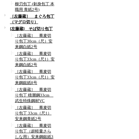
柳刃包丁 (刺身包丁 本
職用 青紙2号)
［左藤蔵］ まぐろ包丁
（マグロ切り）
[左藤蔵] そば切り包丁
［左藤蔵］ 蕎麦切
り包丁30cm（尺）安
来鋼白紙2号
［左藤蔵］ 蕎麦切
り包丁33cm（尺1）安
来鋼白紙2号
［左藤蔵］ 蕎麦切
り包丁33cm（尺1）安
来鋼銀紙8号
［左藤蔵］ 蕎麦切
り包丁 積層鋼33cm
武生特殊鋼材VC
［左藤蔵］ 蕎麦切
り包丁 33cm（尺1）
安来鋼青紙2号
［左藤蔵］ 蕎麦切
り包丁（超軽量さら
しな用）安来鋼銀紙3