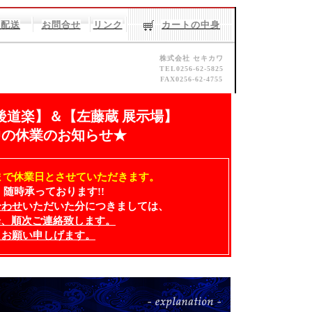
・配送
お問合せ
リンク
カートの中身
株式会社 セキカワ
TEL0256-62-5825
FAX0256-62-4755
後道楽】＆【左藤蔵 展示場】
中の休業のお知らせ★
月）まで休業日とさせていただきます。
随時承っております!!
合わせ
いただいた分につきましては、
以降、順次ご連絡致します。
くお願い申しげます。