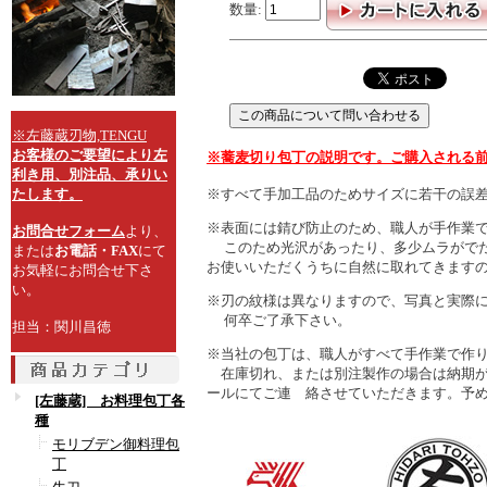
数量:
※左藤蔵刃物,TENGU
お客様のご要望により左
※蕎麦切り包丁の説明です。ご購入される
利き用、別注品、承りい
※すべて手加工品のためサイズに若干の誤
たします。
※表面には錆び防止のため、職人が手作業
お問合せフォーム
より、
このため光沢があったり、多少ムラがでた
または
お電話・FAX
にて
お使いいただくうちに自然に取れてきます
お気軽にお問合せ下さ
い。
※刃の紋様は異なりますので、写真と実際
何卒ご了承下さい。
担当：関川昌徳
※当社の包丁は、職人がすべて手作業で作り
在庫切れ、または別注製作の場合は納期が
ールにてご連 絡させていただきます。予
[左藤蔵] お料理包丁各
種
モリブデン御料理包
丁