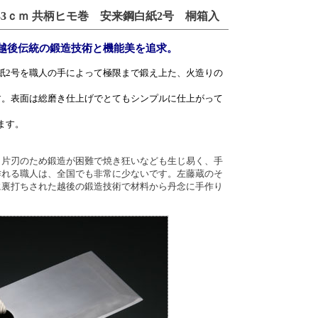
33ｃｍ 共柄ヒモ巻 安来鋼白紙2号 桐箱入
越後伝統の鍛造技術と機能美を追求。
紙2号を職人の手によって極限まで鍛え上た、火造りの
す。表面は総磨き仕上げでとてもシンプルに仕上がって
ます。
、片刃のため鍛造が困難で焼き狂いなども生じ易く、手
作れる職人は、全国でも非常に少ないです。左藤蔵のそ
に裏打ちされた越後の鍛造技術で材料から丹念に手作り