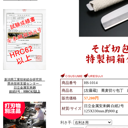
新潟県工業技術総合研究所
商品番号
HS-1014
県央技術支援センター
日立金属安来鋼
商品名
[左藤蔵] 蕎麦切り包丁 
銀紙8号：
HRC62以上
販売価格
57,200円
日立金属安来鋼 白紙2号
材質/サイズ
125X330mm.約900ｇ
利き手: