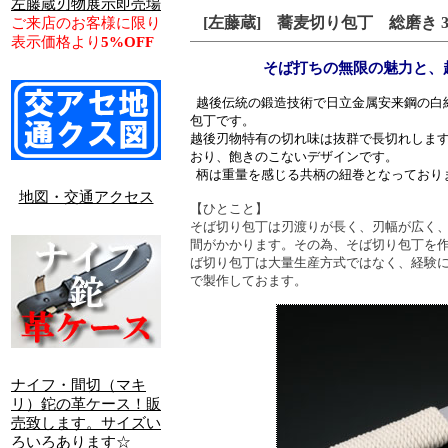
左藤蔵刃物展示即売場
[左藤蔵] 蕎麦切り包丁 総磨き 
ご来店のお客様に限り
表示価格より
5%OFF
そば打ちの無限の魅力と、
越後伝統の鍛造技術で日立金属安来鋼の白
包丁です。
越後刃物特有の切れ味は抜群で長切れしま
おり、飽きのこないデザインです。
柄は重量を感じる共柄の紐巻となっており
地図・交通アクセス
【ひとこと】
そば切り包丁は刃渡りが長く、刃幅が広く
間がかかります。その為、そば切り包丁を
ば切り包丁は大量生産方式ではなく、経験
で製作しておます。
ナイフ・間切（マキ
リ）鉈の革ケース！販
売致します。サイズい
ろいろあります☆