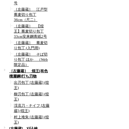
号
［左藤蔵］ 江戸型
蕎麦切り包丁
36cm（尺二）
［左藤蔵］ 【煌
王】蕎麦切り包丁
33cm安来鋼青紙2号
［左藤蔵］ 蕎麦切
り包丁 (入門用)
［左藤蔵］ そば切
り包丁 ほか （Web
限定品）
［左藤蔵］ 煌王[有色
積層鋼]打ち刃物
出刃包丁 [左藤蔵] (煌
王)
柳刃包丁 [左藤蔵] (煌
王)
渓流刀・ナイフ [左藤
蔵] (煌王)
村上堆朱 [左藤蔵] (煌
王)
[左藤蔵] 刈込鋏