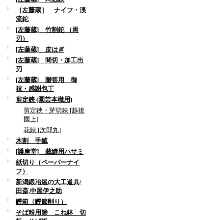
［左藤蔵］ ナイフ・渓
流鉈
[左藤蔵] 竹割鉈 （両
刃）
[左藤蔵] 皮はぎ
[左藤蔵] 間切・加工出
刃
[左藤蔵] 贈答用 御
祝・感謝包丁
剪定鋏 (園芸本職用)
剪定鋏・芽切鋏 [越後
國上]
花鋏 [次郎丸]
木割 手鉞
[護摩堂] 裁縫用ハサミ
紙切り（ペーパーナイ
フ）
新潟鍛冶屋の大工道具/
田斎,中屋伊之助
鰹箱（鰹節削り）
そば粉用篩 こね鉢 切