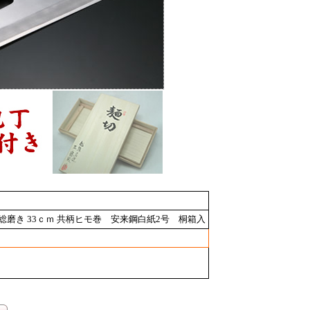
総磨き 33ｃｍ 共柄ヒモ巻 安来鋼白紙2号 桐箱入