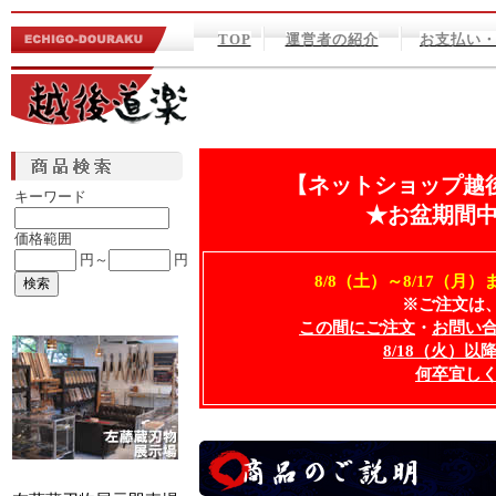
TOP
運営者の紹介
お支払い
【ネットショップ越
キーワード
★お盆期間
価格範囲
円～
円
8/8（土）～8/17（
※ご注文は、
この間にご注文
・
お問い
8/18（火）
何卒宜し