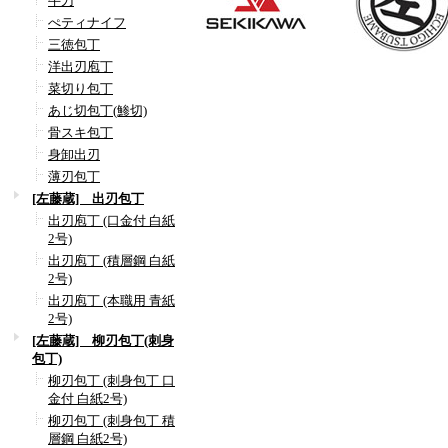
牛刀
ぺティナイフ
三徳包丁
洋出刃庖丁
菜切り包丁
あじ切包丁(鯵切)
骨スキ包丁
身卸出刃
薄刃包丁
[左藤蔵] 出刃包丁
出刃庖丁 (口金付 白紙
2号)
出刃庖丁 (積層鋼 白紙
2号)
出刃庖丁 (本職用 青紙
2号)
[左藤蔵] 柳刃包丁(刺身
包丁)
柳刃包丁 (刺身包丁 口
金付 白紙2号)
柳刃包丁 (刺身包丁 積
層鋼 白紙2号)